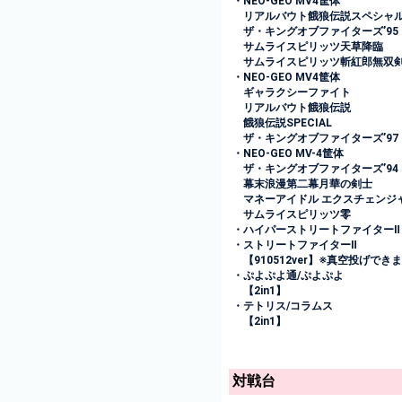
・NEO-GEO MV4筐体
リアルバウト餓狼伝説スペシャ
ザ・キングオブファイターズ’95
サムライスピリッツ天草降臨
サムライスピリッツ斬紅郎無双
・NEO-GEO MV4筐体
ギャラクシーファイト
リアルバウト餓狼伝説
餓狼伝説SPECIAL
ザ・キングオブファイターズ’97
・NEO-GEO MV-4筐体
ザ・キングオブファイターズ’94
幕末浪漫第二幕月華の剣士
マネーアイドル エクスチェンジ
サムライスピリッツ零
・ハイパーストリートファイターⅡ
・ストリートファイターⅡ
【910512ver】※真空投げでき
・ぷよぷよ通/ぷよぷよ
【2in1】
・テトリス/コラムス
【2in1】
対戦台