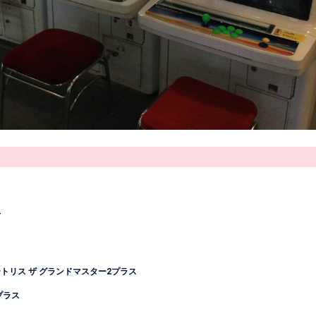
-
テトリス ザ グランドマスター2プラス
】
プラス