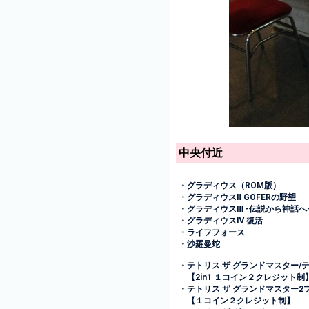
中央付近
・グラディウス（ROM版）
・グラディウスⅡ GOFERの野望
・グラディウスⅢ -伝説から神話へ
・グラディウスⅣ 復活
・ライフフォース
・沙羅曼蛇
・テトリス ザ グランドマスター/
【2in1 １コイン２クレジット制
・テトリス ザ グランドマスター2
【１コイン２クレジット制】