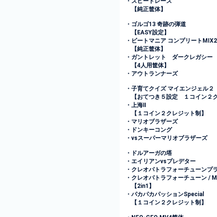
・スピードレース
【純正筐体】
・ゴルゴ13 奇跡の弾道
【EASY設定】
・ビートマニア コンプリートMIX2
【純正筐体】
・ガントレット ダークレガシー
【4人用筐体】
・アウトランナーズ
・子育てクイズ マイエンジェル２
【おてつき５設定 １コイン２ク
・上海Ⅱ
【１コイン２クレジット制】
・マリオブラザーズ
・ドンキーコング
・vsスーパーマリオブラザーズ
・ドルアーガの塔
・エイリアンvsプレデター
・クレオパトラフォーチューンプ
・クレオパトラフォーチューン / M
【2in1】
・パカパカパッションSpecial
【１コイン２クレジット制】