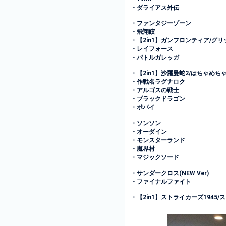
・ダライアス外伝
・ファンタジーゾーン
・飛翔鮫
・【2in1】ガンフロンティア/グ
・レイフォース
・バトルガレッガ
・【2in1】沙羅曼蛇2/はちゃめち
・作戦名ラグナロク
・アルゴスの戦士
・ブラックドラゴン
・ポパイ
・ソンソン
・オーダイン
・モンスターランド
・魔界村
・マジックソード
・サンダークロス(NEW Ver)
・ファイナルファイト
・【2in1】ストライカーズ1945/