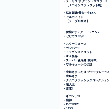
・テトリス ザ グランドマスター3
【１コイン２クレジット制】
・怒首領蜂 最大往生EXA
・アルカノイド
【テーブル筐体】
・雷龍2 サンダードラゴン2
・ゼビウス3D/G
・スターフォース
・ガンバード
・ドラゴンスピリット
・奇々怪界
・スーパー魂斗羅(故障中)
・ワルキューレの伝説
・虫姫さまふたり ブラックレーベ
・虫姫さま
・ナムコクラッシックコレクション V
・達人王
・雷電Ⅱ
・ギガンデス
・龍神
・R-TYPE2
・19XX