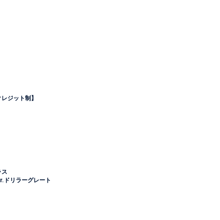
レジット制】
ラス
r.ドリラーグレート